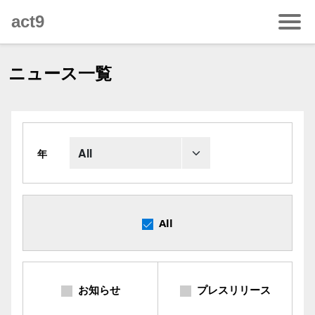
Skip to main content
act9
News
ニュース一覧
カテゴライズ
News
汎用
デモ用
カテゴライズ
マーケティング
プレスリリース
サムネイル付き
汎用
年
投資家情報（IR）
企業情報
サムネイル付き（強）
見出し・テキスト
マーケティング
マルチコンテンツ
投資事業
ブロックテキスト
リスト
Marketing 1 (English With JS)
サイトマップ
リストテキスト
画像
ヘッダーあり・フッター無し
All
なぜ今、フレームワークが必要なのか
画像テキスト
ヘッダー無し・フッターあり
階層テスト
リンク/ボタン・動画・階層・タブ
ヘッダー無し・フッター無し
お知らせ
プレスリリース
テーブル・罫線・マージン・自由
階層テスト