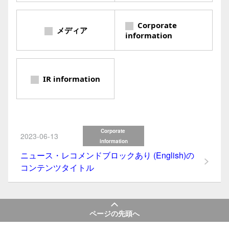
【管理用】テストタイトル
階層テスト・子階層1
Corporate
メディア
階層テスト・子階層2
information
階層テスト・子階層3
階層テスト４
IR information
Corporate 
2023-06-13
information
ニュース・レコメンドブロックあり (English)の
コンテンツタイトル
ページの先頭へ